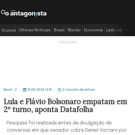
Últimas Notícias
Brasil
Mundo
Economia
Lado oa!
Colu
Crusoé
Brasil
16.05.2026 12:19
2 minutos de leitura
Lula e Flávio Bolsonaro empatam em
2º turno, aponta Datafolha
Pesquisa foi realizada antes da divulgação de
conversas em que senador cobra Daniel Vorcaro por