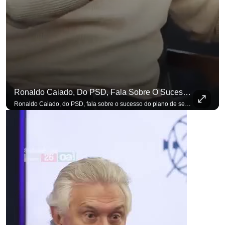
Ronaldo Caiado, Do PSD, Fala Sobre O Sucesso Do Plano De Segurança Pública
para não perder nenhuma atualização!
Ouça O Antagonista nos principais 
Ronaldo Caiado, do PSD, fala sobre o sucesso do plano de segurança pública como governador de Goiás, sendo um incentivo aos empreendedores locais. Se você busca informação com credibilidade, inscreva-se agora e ative o