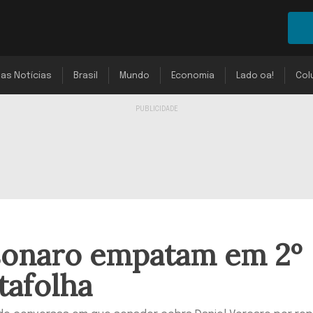
mas Notícias
Brasil
Mundo
Economia
Lado oa!
Col
lsonaro empatam em 2º
tafolha