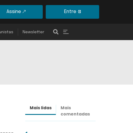
Assine
Entre
unistas
Newsletter
Mais lidas
Mais
Últimas
comentadas
notícias