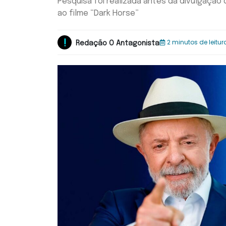
Pesquisa foi realizada antes da divulgaçã
ao filme “Dark Horse”
2 minutos de leitur
Redação O Antagonista