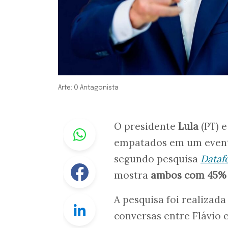
Arte: O Antagonista
Whastapp
O presidente
Lula
(PT) 
empatados em um eventu
segundo pesquisa
Dataf
Facebook
mostra
ambos com 45% d
A pesquisa foi realizada
Linkedin
conversas entre Flávio 