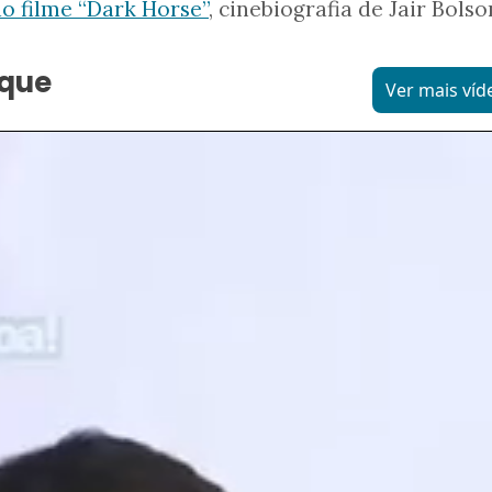
o filme “Dark Horse”
, cinebiografia de Jair Bols
aque
Ver mais víd