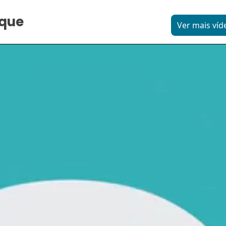
aque
Ver mais víd