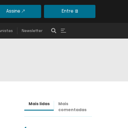
Assine
Entre
unistas
Newsletter
Mais lidas
Mais
Últimas
comentadas
notícias