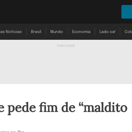
mas Notícias
Brasil
Mundo
Economia
Lado oa!
Col
e pede fim de “maldito