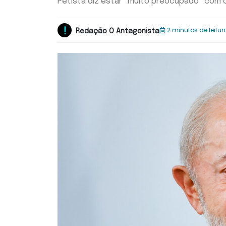
Petista diz estar “muito preocupado” com cr
2 minutos de leitur
Redação O Antagonista