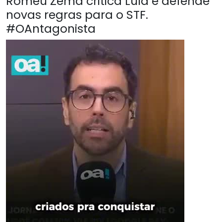
Romeu Zema critica Lula e defende
novas regras para o STF.
#OAntagonista