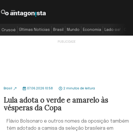
Últimas Notícias
Brasil
Mundo
Economia
Lado oa!
Colu
Crusoé
Brasil
07.06.2026 10:58
2 minutos de leitura
Lula adota o verde e amarelo às
vésperas da Copa
Flávio Bolsonaro e outros nomes da oposição também
têm adotado a camisa da seleção brasileira em