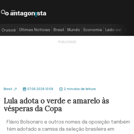
Últimas Notícias
Brasil
Mundo
Economia
Lado oa!
Colu
Crusoé
Brasil
07.06.2026 10:58
2 minutos de leitura
Lula adota o verde e amarelo às
vésperas da Copa
Flávio Bolsonaro e outros nomes da oposição também
têm adotado a camisa da seleção brasileira em