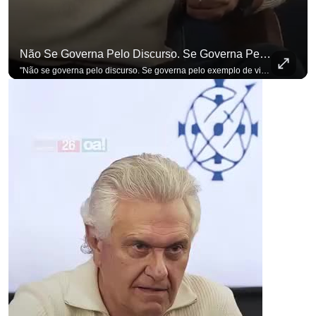
Não Se Governa Pelo Discurso. Se Governa Pelo Exemplo De Vida", Alfineta Ronaldo Caiado
"Não se governa pelo discurso. Se governa pelo exemplo de vida", alfineta Ronaldo Caiado, respondendo a empresários na primeira Sabatina Presidencial com a pauta definida por quem constrói o país. Se você busca informação com credibilidade, inscreva-se agora e ative o