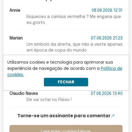
Annie
08.06.2026 12:31
Esqueceu a camisa vermelha ? Me engana que
eu gosto .
Marian
07.06.2026 21:23
Um símbolo da direita, que não a veste apenas
em época de copa do mundo.
Utilizamos cookies e tecnologia para aprimorar sua
Claudemir Silvestre
07.06.2026 14:51
experiência de navegação de acordo com a
Política de
Assim que acabar as ELEIÇÕES eles voltam a
cookies.
vestir VERMELHO COMUNISMO !!!
FECHAR
Claudio Naves
07.06.2026 13:40
Ele vai votar no Flávio !
Torne-se um assinante para comentar
Leia mais comentários