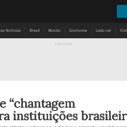
mas Notícias
Brasil
Mundo
Economia
Lado oa!
Col
de “chantagem
ra instituições brasilei