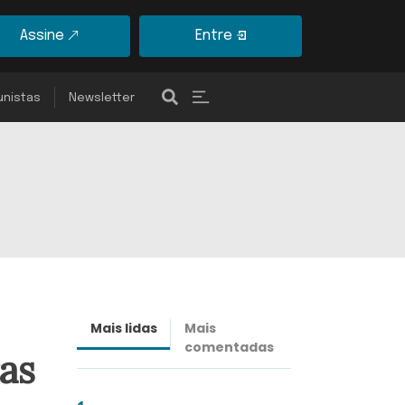
Assine
Entre
unistas
Newsletter
Mais lidas
Mais
Últimas
comentadas
notícias
ras