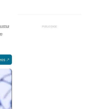
 uma
om
eos