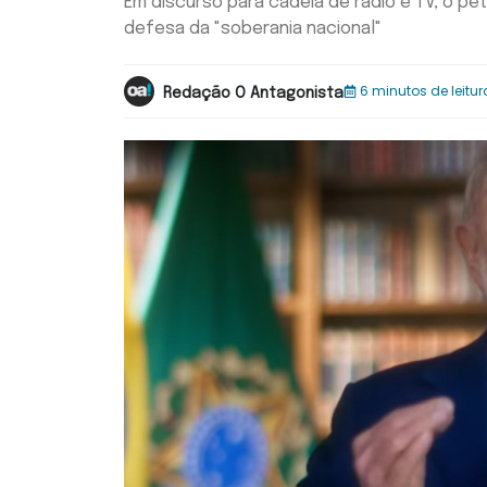
Em discurso para cadeia de rádio e TV, o pe
defesa da "soberania nacional"
6 minutos de leitur
Redação O Antagonista