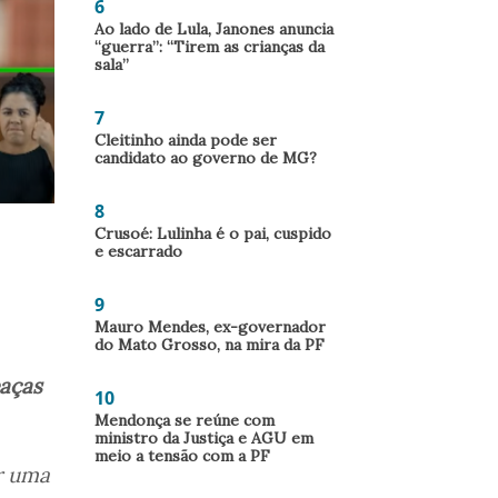
6
Ao lado de Lula, Janones anuncia
“guerra”: “Tirem as crianças da
sala”
7
Cleitinho ainda pode ser
candidato ao governo de MG?
8
Crusoé: Lulinha é o pai, cuspido
e escarrado
9
Mauro Mendes, ex-governador
do Mato Grosso, na mira da PF
eaças
10
Mendonça se reúne com
ministro da Justiça e AGU em
meio a tensão com a PF
r uma