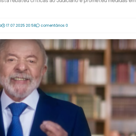
tista rebateu críticas ao Judiciário e prometeu medidas em
a
17.07.2025 20:58
comentários 0