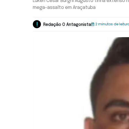
Luken Cesar Burghi Augusto tinha extenso h
mega-assalto em Araçatuba
2 minutos de leitur
Redação O Antagonista