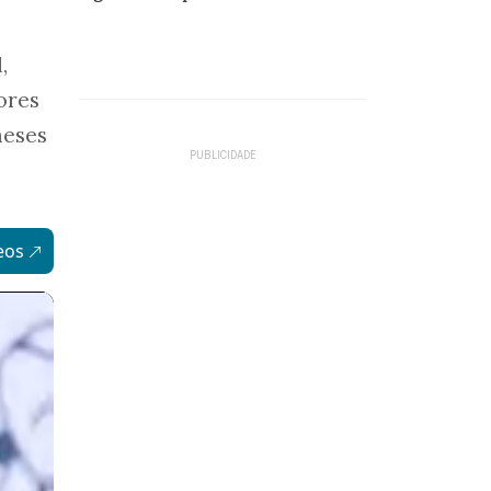
,
ores
meses
eos