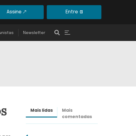
Assine
Entre
unistas
Newsletter
os
Mais lidas
Mais
Últimas
comentadas
notícias