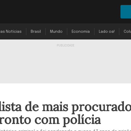
mas Notícias
Brasil
Mundo
Economia
Lado oa!
Col
lista de mais procurad
ronto com polícia