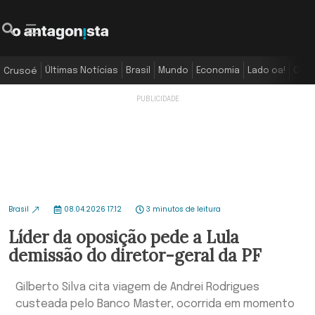
Últimas Notícias
Brasil
Mundo
Economia
Lado oa!
Colu
Crusoé
Brasil
08.04.2026 17:12
3 minutos de leitura
Líder da oposição pede a Lula
demissão do diretor-geral da PF
Gilberto Silva cita viagem de Andrei Rodrigues
custeada pelo Banco Master, ocorrida em momento