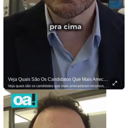
Veja Quais São Os Candidatos Que Mais Arrecadaram Recursos, Até Agora, Por Meio De Vaquinhas Eleito
Veja quais são os candidatos que mais arrecadaram recursos, até agora, por meio de vaquinhas eleitorais. #OAntagonista Se você busca informação com credibilidade, inscreva-se agora e ative o