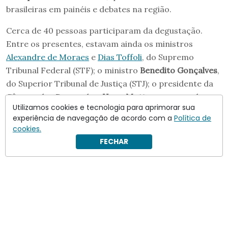
brasileiras em painéis e debates na região.
Cerca de 40 pessoas participaram da degustação.
Entre os presentes, estavam ainda os ministros
Alexandre de Moraes
e
Dias Toffoli
, do Supremo
Tribunal Federal (STF); o ministro
Benedito Gonçalves
,
do Superior Tribunal de Justiça (STJ); o presidente da
Câmara dos Deputados,
Hugo Motta
; o procurador-
Utilizamos cookies e tecnologia para aprimorar sua
geral da República (PGR),
Paulo Gonet
; e o então
experiência de navegação de acordo com a
Política de
ministro da Justiça,
Ricardo Lewandowski
, além do
cookies.
próprio Vorcaro e de seu advogado
Ciro Soares.
FECHAR