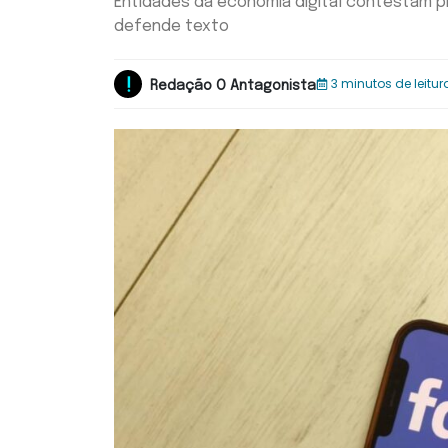
Entidades da economia digital contestam p
defende texto
3 minutos de leitur
Redação O Antagonista