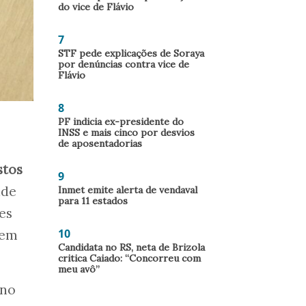
do vice de Flávio
7
STF pede explicações de Soraya
por denúncias contra vice de
Flávio
8
PF indicia ex-presidente do
INSS e mais cinco por desvios
de aposentadorias
stos
9
ade
Inmet emite alerta de vendaval
para 11 estados
es
10
tem
Candidata no RS, neta de Brizola
critica Caiado: “Concorreu com
meu avô”
 no