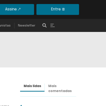
Assine
Entre
unistas
Newsletter
Mais lidas
Mais
Últimas
comentadas
notícias