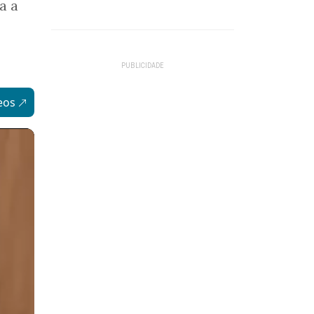
a a
eos