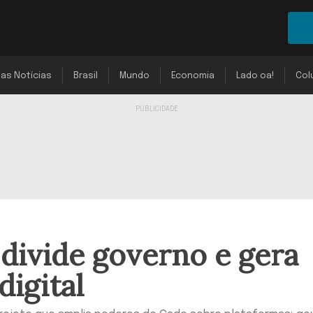
mas Notícias
Brasil
Mundo
Economia
Lado oa!
Col
 divide governo e gera
digital