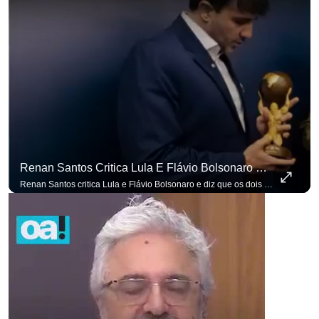
Renan Santos Critica Lula E Flávio Bolsonaro E Diz Que Os Dois São Lados Da Mesma Moeda.
Renan Santos critica Lula e Flávio Bolsonaro e diz que os dois são lados da mesma moeda. #OAntagonista Se você busca informação com credibilidade, inscreva-se agora e ative o