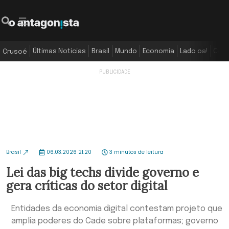
Últimas Notícias
Brasil
Mundo
Economia
Lado oa!
Colu
Crusoé
Brasil
06.03.2026 21:20
3 minutos de leitura
Lei das big techs divide governo e
gera críticas do setor digital
Entidades da economia digital contestam projeto que
amplia poderes do Cade sobre plataformas; governo