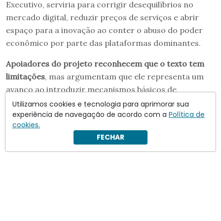
Executivo, serviria para corrigir desequilíbrios no
mercado digital, reduzir preços de serviços e abrir
espaço para a inovação ao conter o abuso do poder
econômico por parte das plataformas dominantes.
Apoiadores do projeto reconhecem que o texto tem
limitações
, mas argumentam que ele representa um
avanço ao introduzir mecanismos básicos de
governança em mercados digitais que, até agora,
Utilizamos cookies e tecnologia para aprimorar sua
experiência de navegação de acordo com a
Política de
operam com pouca regulação específica no Brasil.
cookies.
FECHAR