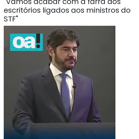
"Vamos acabar com a farra dos
escritórios ligados aos ministros do
STF"