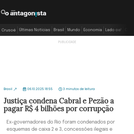
Últimas Notícias
Brasil
Mundo
Economia
Lado oa!
Colu
Crusoé
Brasil
06.10.2025 18:55
3 minutos de leitura
Justiça condena Cabral e Pezão a
pagar R$ 4 bilhões por corrupção
Ex-governadores do Rio foram condenados por
esquemas de caixa 2 e 3, concessões ilegais e