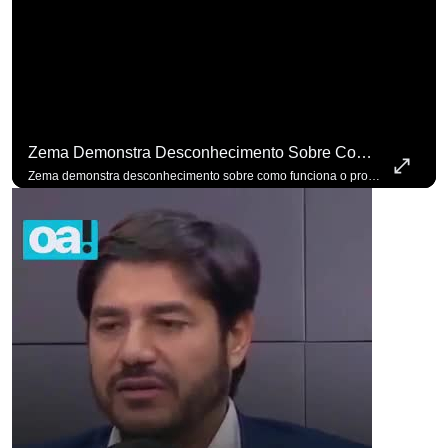
para não perder n
Zema Demonstra Desconhecimento Sobre Como Funciona O Processo De Mudança Das Leis. #OAntagonista
Zema demonstra desconhecimento sobre como funciona o processo de mudança das leis. #OAntagonista Se você busca informação com credibilidade, inscreva-se agora e ative o