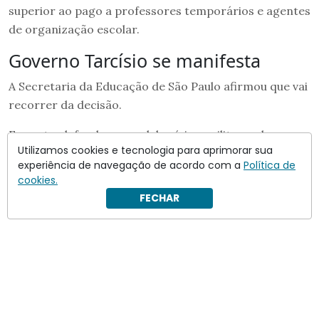
superior ao pago a professores temporários e agentes
de organização escolar.
Governo Tarcísio se manifesta
A Secretaria da Educação de São Paulo afirmou que vai
recorrer da decisão.
Em nota, defendeu o modelo cívico-militar e alegou
Utilizamos cookies e tecnologia para aprimorar sua
que a proposta respeita a escolha das famílias e da
experiência de navegação de acordo com a
Política de
comunidade escolar.
cookies.
FECHAR