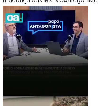
mudança das leis. #OAntagonista