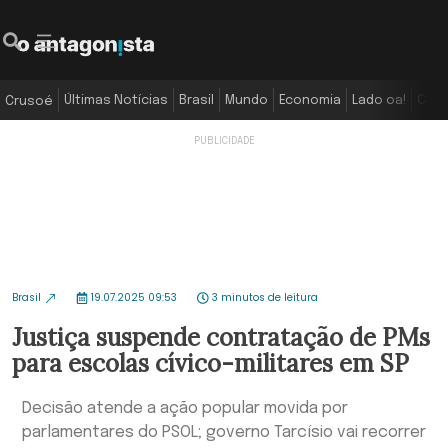
Últimas Notícias
Brasil
Mundo
Economia
Lado oa!
Colu
Crusoé
Brasil
19.07.2025 09:53
3 minutos de leitura
Justiça suspende contratação de PMs
para escolas cívico-militares em SP
Decisão atende a ação popular movida por
parlamentares do PSOL; governo Tarcísio vai recorrer