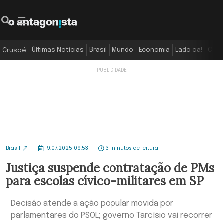
Últimas Notícias
Brasil
Mundo
Economia
Lado oa!
Colu
Crusoé
Brasil
19.07.2025 09:53
3 minutos de leitura
Justiça suspende contratação de PMs
para escolas cívico-militares em SP
Decisão atende a ação popular movida por
parlamentares do PSOL; governo Tarcísio vai recorrer