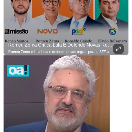
Romeu Zema Critica Lula E Defende Novas Regras Para O STF. #OAntagonista
Romeu Zema critica Lula e defende novas regras para o STF. #OAntagonista Se você busca informação com credibilidade, inscreva-se agora e ative o