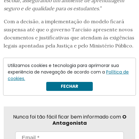
escolar, assegurando um ambiente de aprendizagem
seguro e de qualidade para os estudantes.”
Com a decisão, a implementação do modelo ficará
suspensa até que o governo Tarcísio apresente novos
documentos e justificativas que atendam às exigências
legais apontadas pela Justiça e pelo Ministério Público.
escolas cívico-militares
São Paulo
Utilizamos cookies e tecnologia para aprimorar sua
experiência de navegação de acordo com a
Política de
cookies.
Compartilhar
FECHAR
Nunca foi tão fácil ficar bem informado com
O
Antagonista