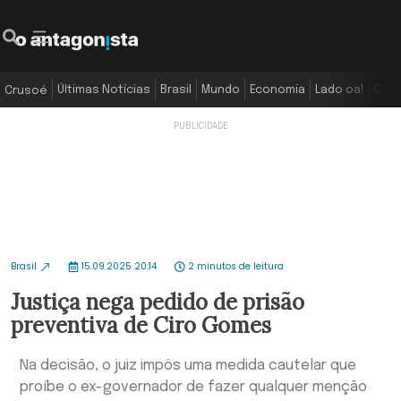
Últimas Notícias
Brasil
Mundo
Economia
Lado oa!
Colu
Crusoé
Brasil
15.09.2025 20:14
2 minutos de leitura
Justiça nega pedido de prisão
preventiva de Ciro Gomes
Na decisão, o juiz impôs uma medida cautelar que
proíbe o ex-governador de fazer qualquer menção