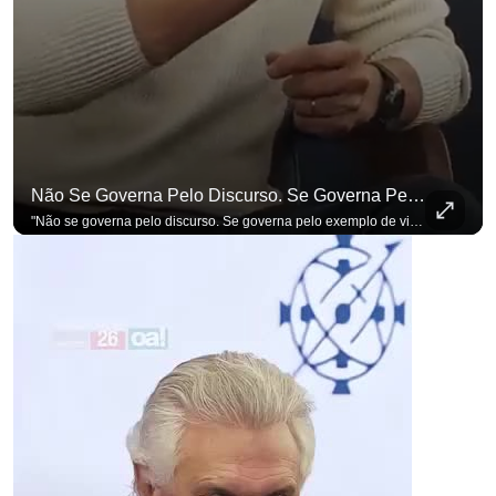
Não Se Governa Pelo Discurso. Se Governa Pelo Exemplo De Vida", Alfineta Ronaldo Caiado
"Não se governa pelo discurso. Se governa pelo exemplo de vida", alfineta Ronaldo Caiado, respondendo a empresários na primeira Sabatina Presidencial com a pauta definida por quem constrói o país. Se você busca informação com credibilidade, inscreva-se agora e ative o