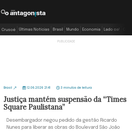
Últimas Notícias
Brasil
Mundo
Economia
Lado oa!
Colu
Crusoé
Brasil
12.06.2026 21:41
3 minutos de leitura
Justiça mantém suspensão da “Times
Square Paulistana”
Desembargador negou pedido da gestão Ricardo
Nunes para liberar as obras do Boulevard São João