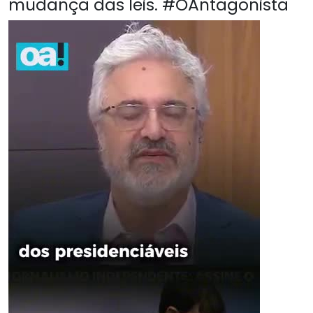
mudança das leis. #OAntagonista