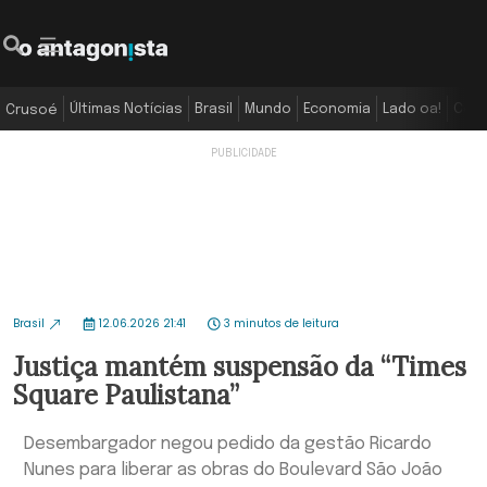
Últimas Notícias
Brasil
Mundo
Economia
Lado oa!
Colu
Crusoé
Brasil
12.06.2026 21:41
3 minutos de leitura
Justiça mantém suspensão da “Times
Square Paulistana”
Desembargador negou pedido da gestão Ricardo
Nunes para liberar as obras do Boulevard São João