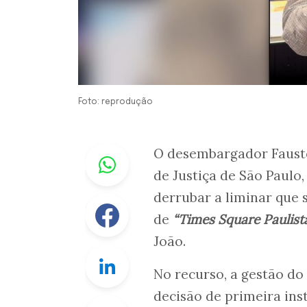
Foto: reprodução
Whastapp
O desembargador Fausto
de Justiça de São Paulo,
derrubar a liminar que 
Facebook
de
“Times Square Paulist
João.
Linkedin
No recurso, a gestão do
decisão de primeira in
Twitter