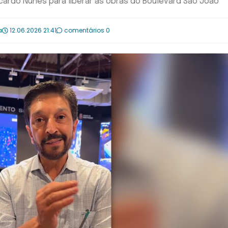
rdo Nunes para liberar as obras do Boulevard São João
a
12.06.2026 21:41
comentários 0