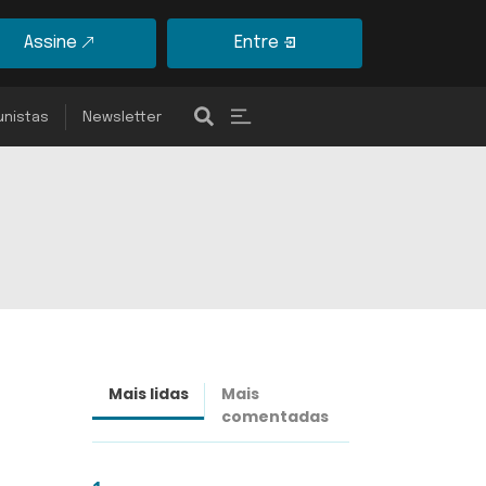
Assine
Entre
unistas
Newsletter
Mais lidas
Mais
Últimas
comentadas
notícias