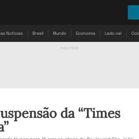
mas Notícias
Brasil
Mundo
Economia
Lado oa!
Col
suspensão da “Times
a”