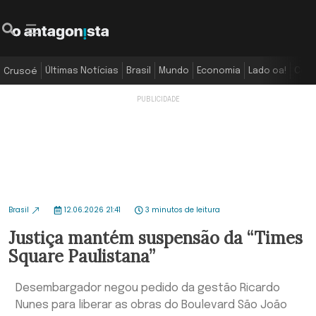
Últimas Notícias
Brasil
Mundo
Economia
Lado oa!
Colu
Crusoé
Brasil
12.06.2026 21:41
3 minutos de leitura
Justiça mantém suspensão da “Times
Square Paulistana”
Desembargador negou pedido da gestão Ricardo
Nunes para liberar as obras do Boulevard São João