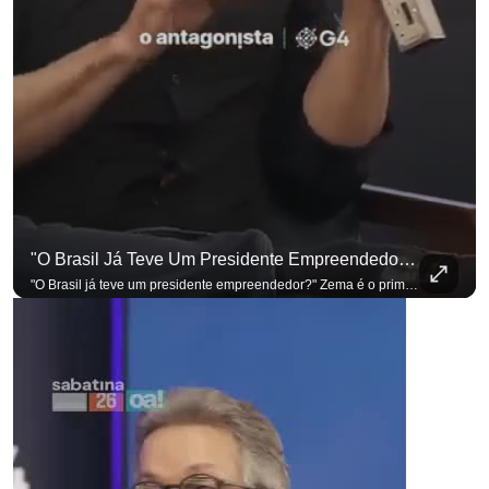
"O Brasil Já Teve Um Presidente Empreendedor?"
"O Brasil já teve um presidente empreendedor?" Zema é o primeiro a sentar na cadeira. Outros três presidenciáveis ainda vão passar por ela. A Sabatina Presidencial está no ar, com perguntas que vieram de uma pesquisa inédita com empresários. Acompanhe AO VIVO no YouTube do G4 Business. Se você busca informação com credibilidade, inscreva-se agora e ative o