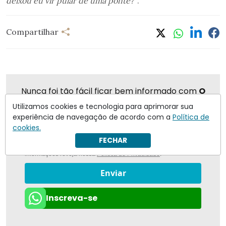
deixou eu vir pular de uma ponte?”
.
Compartilhar
Nunca foi tão fácil ficar bem informado com
O
Antagonista
Utilizamos cookies e tecnologia para aprimorar sua
experiência de navegação de acordo com a
Política de
cookies.
FECHAR
Eu concordo em receber notificações | Para obter mais
informações reveja nossa
Política de Privacidade
.
Enviar
Inscreva-se