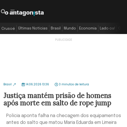
Últimas Notícias
Brasil
Mundo
Economia
Lado oa!
Colu
Crusoé
Brasil
14.06.2026 13:36
3 minutos de leitura
Justiça mantém prisão de homens
após morte em salto de rope jump
Polícia aponta falha na checagem dos equipamentos
antes do salto que matou Maria Eduarda em Limeira