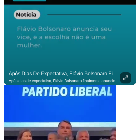
Após Dias De Expectativa, Flávio Bolsonaro Finalmente Anunciou Seu Vice. #OAntagonista
Após dias de expectativa, Flávio Bolsonaro finalmente anunciou seu vice. #OAntagonista Se você busca informação com credibilidade, inscreva-se agora e ative o