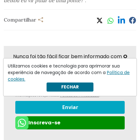
deixou eu vir pular de uma ponte?”
.
Compartilhar
Nunca foi tão fácil ficar bem informado com
O
Antagonista
Utilizamos cookies e tecnologia para aprimorar sua
experiência de navegação de acordo com a
Política de
cookies.
FECHAR
Eu concordo em receber notificações | Para obter mais
informações reveja nossa
Política de Privacidade
.
Enviar
Inscreva-se