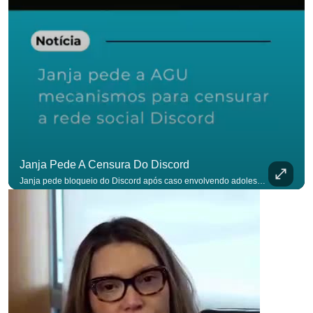
Janja Pede A Censura Do Discord
Janja pede bloqueio do Discord após caso envolvendo adolescente: “Precisamos tirar do ar”. #OAntagonista Se você busca informação com credibilidade, inscreva-se agora e ative o