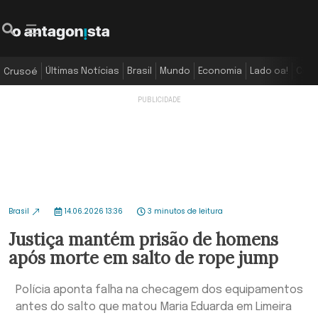
Últimas Notícias
Brasil
Mundo
Economia
Lado oa!
Colu
Crusoé
Brasil
14.06.2026 13:36
3 minutos de leitura
Justiça mantém prisão de homens
após morte em salto de rope jump
Polícia aponta falha na checagem dos equipamentos
antes do salto que matou Maria Eduarda em Limeira