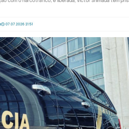
ção com o narcotráfico, é liberada; Victor Shimada tem pri
a
07.07.2026 21:51