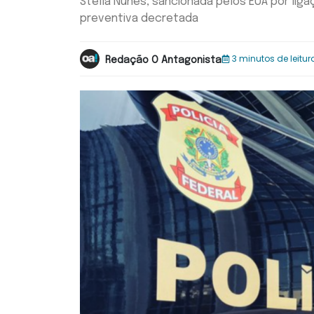
Stella Nunes, sancionada pelos EUA por liga
preventiva decretada
3 minutos de leitur
Redação O Antagonista