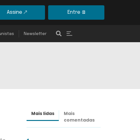
Assine
Entre
unistas
Newsletter
Mais lidas
Mais
Últimas
comentadas
notícias