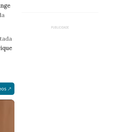
ange
da
ntada
rique
eos