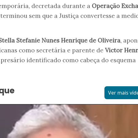
temporária, decretada durante a
Operação Exch
3, terminou sem que a Justiça convertesse a medi
Stella Stefanie Nunes Henrique de Oliveira
, apo
icanas como secretária e parente de
Victor Hen
mpresário identificado como cabeça do esquema
aque
Ver mais víd