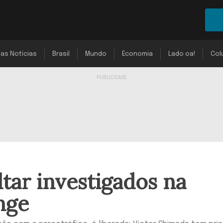
mas Notícias
Brasil
Mundo
Economia
Lado oa!
Col
ltar investigados na
nge