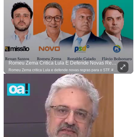
Romeu Zema Critica Lula E Defende Novas Regras Para O STF. #OAntagonista
Romeu Zema critica Lula e defende novas regras para o STF. #OAntagonista Se você busca informação com credibilidade, inscreva-se agora e ative o