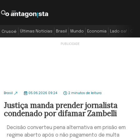
Últimas Notícias
Brasil
Mundo
Economia
Lado oa!
Colu
Crusoé
Brasil
05.06.2026 09:24
2 minutos de leitura
Justiça manda prender jornalista
condenado por difamar Zambelli
Decisão converteu pena alternativa em prisão em
regime aberto após o não pagamento de multa