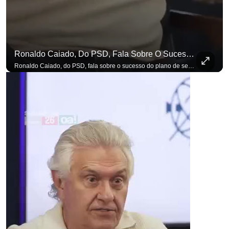
Ronaldo Caiado, Do PSD, Fala Sobre O Sucesso Do Plano De Segurança Pública
para não perder n
Ronaldo Caiado, do PSD, fala sobre o sucesso do plano de segurança pública como governador de Goiás, sendo um incentivo aos empreendedores locais. Se você busca informação com credibilidade, inscreva-se agora e ative o