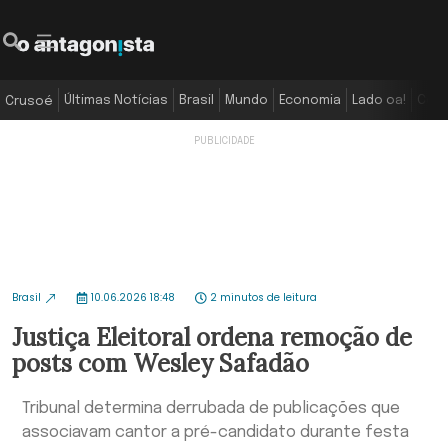
Últimas Notícias
Brasil
Mundo
Economia
Lado oa!
Colu
Crusoé
Brasil
10.06.2026 18:48
2 minutos de leitura
Justiça Eleitoral ordena remoção de
posts com Wesley Safadão
Tribunal determina derrubada de publicações que
associavam cantor a pré-candidato durante festa