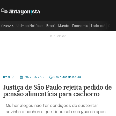
Últimas Notícias
Brasil
Mundo
Economia
Lado oa!
Colu
Crusoé
Brasil
17.07.2025 21:32
2 minutos de leitura
Justiça de São Paulo rejeita pedido de
pensão alimentícia para cachorro
Mulher alegou não ter condições de sustentar
sozinha o cachorro que ficou sob sua guarda após