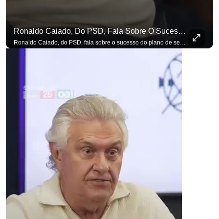
Ronaldo Caiado, Do PSD, Fala Sobre O Sucesso Do Plano De Segurança Pública
Ronaldo Caiado, do PSD, fala sobre o sucesso do plano de segurança pública como governador de Goiás, sendo um incentivo aos empreendedores locais. Se você busca informação com credibilidade, inscreva-se agora e ative o