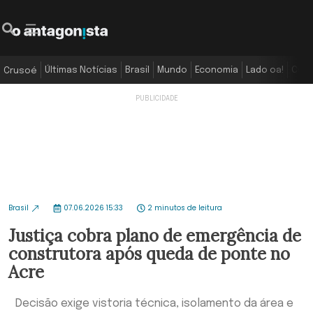
Últimas Notícias
Brasil
Mundo
Economia
Lado oa!
Colu
Crusoé
Brasil
07.06.2026 15:33
2 minutos de leitura
Justiça cobra plano de emergência de
construtora após queda de ponte no
Acre
Decisão exige vistoria técnica, isolamento da área e