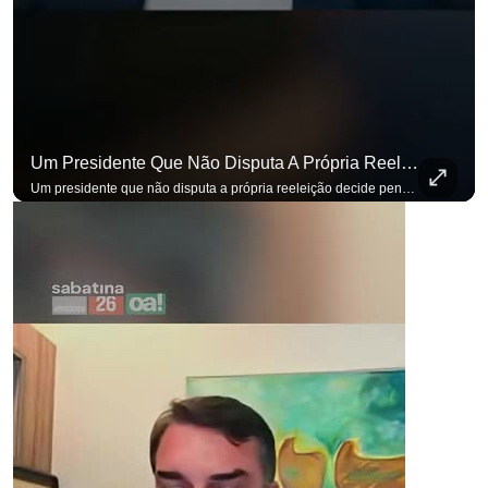
Um Presidente Que Não Disputa A Própria Reeleição Decide Pensando Em Quem Vem Depois.
Um presidente que não disputa a própria reeleição decide pensando em quem vem depois. Foi assim que Flávio Bolsonaro defendeu a PEC do fim da reeleição, primeira das medidas que citou para o ambiente de negócios. Se você busca informação com credibilidade, inscreva-se agora e ative o