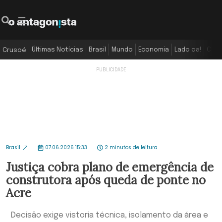
Últimas Notícias
Brasil
Mundo
Economia
Lado oa!
Colu
Crusoé
Brasil
07.06.2026 15:33
2 minutos de leitura
Justiça cobra plano de emergência de
construtora após queda de ponte no
Acre
Decisão exige vistoria técnica, isolamento da área e