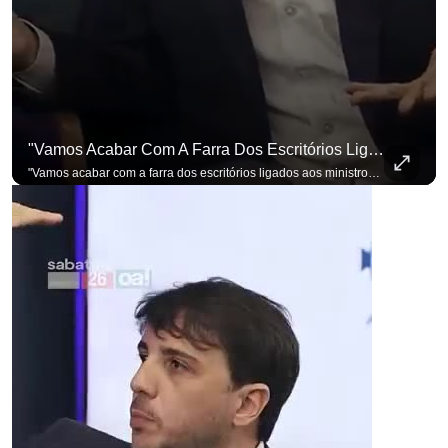
"Vamos Acabar Com A Farra Dos Escritórios Ligados Aos Ministros Do STF"
"Vamos acabar com a farra dos escritórios ligados aos ministros do STF". Essa foi a resposta de Renan Santos ao ser questionado sobre o Judiciário. Se você busca informação com credibilidade, inscreva-se agora e ative o