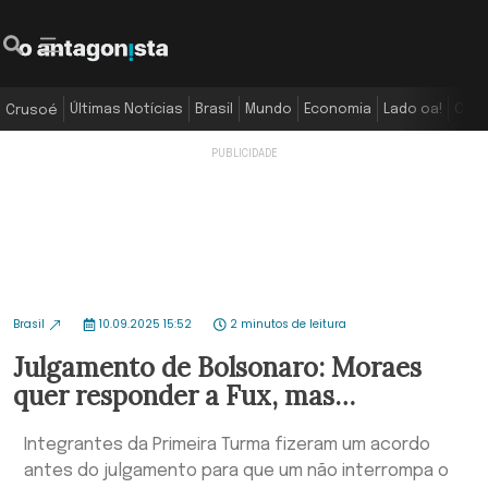
Últimas Notícias
Brasil
Mundo
Economia
Lado oa!
Colu
Crusoé
Brasil
10.09.2025 15:52
2 minutos de leitura
Julgamento de Bolsonaro: Moraes
quer responder a Fux, mas…
Integrantes da Primeira Turma fizeram um acordo
antes do julgamento para que um não interrompa o