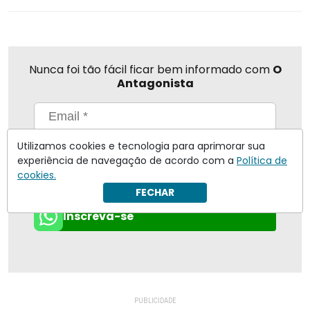
Nunca foi tão fácil ficar bem informado com
O
Antagonista
Utilizamos cookies e tecnologia para aprimorar sua
Eu concordo em receber notificações | Para obter mais
informações reveja nossa
Política de Privacidade
.
experiência de navegação de acordo com a
Política de
cookies.
Enviar
FECHAR
Inscreva-se