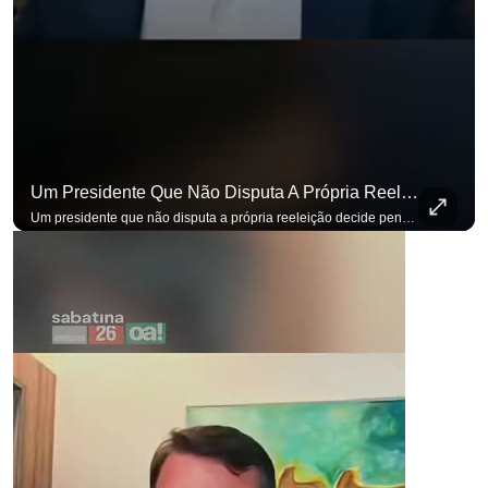
Um Presidente Que Não Disputa A Própria Reeleição Decide Pensando Em Quem Vem Depois.
Um presidente que não disputa a própria reeleição decide pensando em quem vem depois. Foi assim que Flávio Bolsonaro defendeu a PEC do fim da reeleição, primeira das medidas que citou para o ambiente de negócios. Se você busca informação com credibilidade, inscreva-se agora e ative o