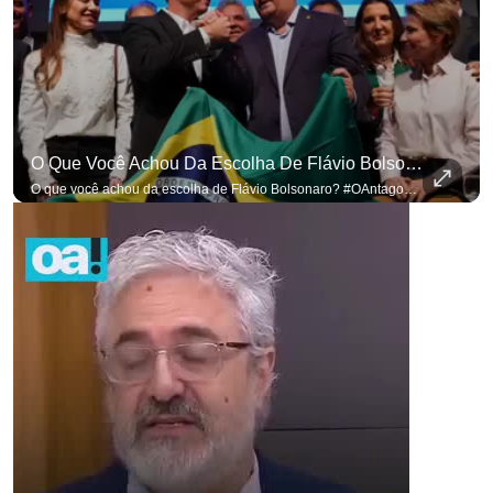
O Que Você Achou Da Escolha De Flávio Bolsonaro? #OAntagonista
O que você achou da escolha de Flávio Bolsonaro? #OAntagonista Se você busca informação com credibilidade, inscreva-se agora e ative o