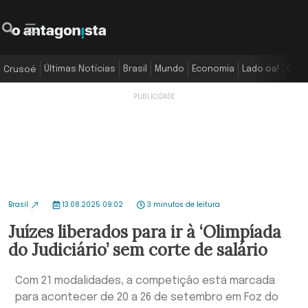
Últimas Notícias
Brasil
Mundo
Economia
Lado oa!
Colu
Crusoé
Brasil
13.08.2025 09:02
3 minutos de leitura
Juízes liberados para ir à ‘Olimpíada
do Judiciário’ sem corte de salário
Com 21 modalidades, a competição está marcada
para acontecer de 20 a 26 de setembro em Foz do