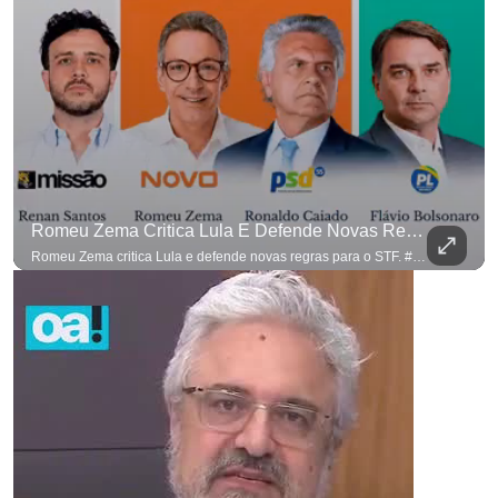
Romeu Zema Critica Lula E Defende Novas Regras Para O STF. #OAntagonista
Romeu Zema critica Lula e defende novas regras para o STF. #OAntagonista Se você busca informação com credibilidade, inscreva-se agora e ative o