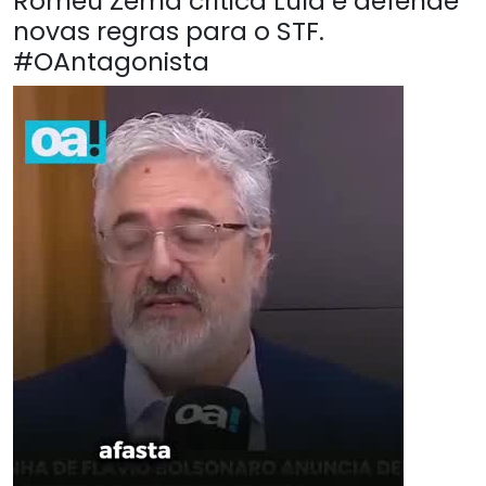
Romeu Zema critica Lula e defende
novas regras para o STF.
#OAntagonista