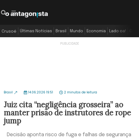
Últimas Notícias
Brasil
Mundo
Economia
Lado oa!
Colu
Crusoé
Brasil
14.06.2026 19:51
2 minutos de leitura
Juiz cita “negligência grosseira” ao
manter prisão de instrutores de rope
jump
Decisão aponta risco de fuga e falhas de segurança