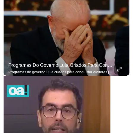
Programas Do Governo Lula Criados Para Conquistar Eleitores Já Não Têm Mais O Mesmo Efeito
Programas do governo Lula criados para conquistar eleitores já não têm o mesmo efeito de campanhas anteriores. #OAntagonista Se você busca informação com credibilidade, inscreva-se agora e ative o