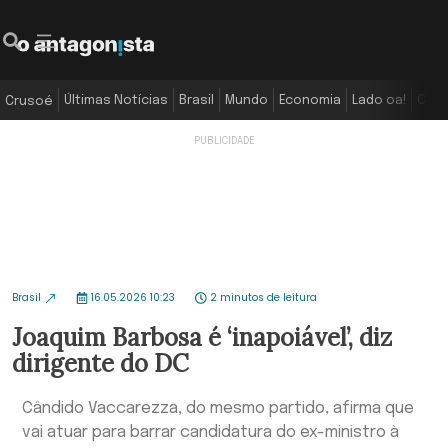
Últimas Notícias
Brasil
Mundo
Economia
Lado oa!
Colu
Crusoé
Brasil
16.05.2026 10:23
2 minutos de leitura
Joaquim Barbosa é ‘inapoiável’, diz
dirigente do DC
Cândido Vaccarezza, do mesmo partido, afirma que
vai atuar para barrar candidatura do ex-ministro à