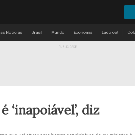
mas Notícias
Brasil
Mundo
Economia
Lado oa!
Col
 ‘inapoiável’, diz