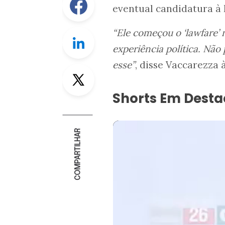
eventual candidatura à 
“Ele começou o ‘lawfare’
Linkedin
experiência política. Nã
esse”
, disse Vaccarezza 
Twitter
Shorts Em Dest
COMPARTILHAR