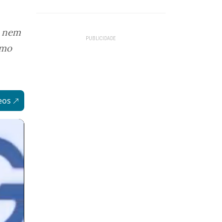
, nem
omo
eos