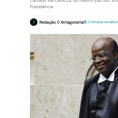
Cândido Vaccarezza, do mesmo partido, afir
Presidência
2 minutos de leitur
Redação O Antagonista