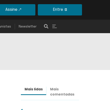
Assine
Entre
unistas
Newsletter
Mais lidas
Mais
Últimas
comentadas
notícias