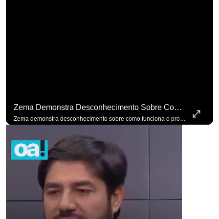
Zema Demonstra Desconhecimento Sobre Como Funciona O Processo De Mudança Das Leis. #OAntagonista
Zema demonstra desconhecimento sobre como funciona o processo de mudança das leis. #OAntagonista Se você busca informação com credibilidade, inscreva-se agora e ative o