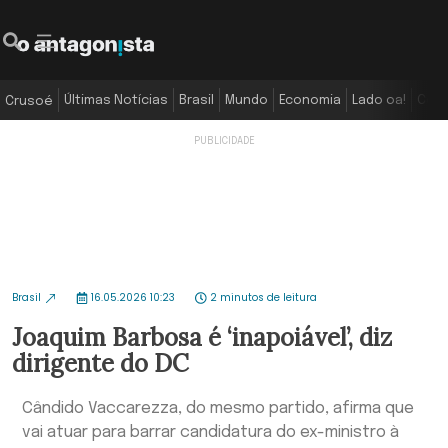
Últimas Notícias
Brasil
Mundo
Economia
Lado oa!
Colu
Crusoé
Brasil
16.05.2026 10:23
2 minutos de leitura
Joaquim Barbosa é ‘inapoiável’, diz
dirigente do DC
Cândido Vaccarezza, do mesmo partido, afirma que
vai atuar para barrar candidatura do ex-ministro à