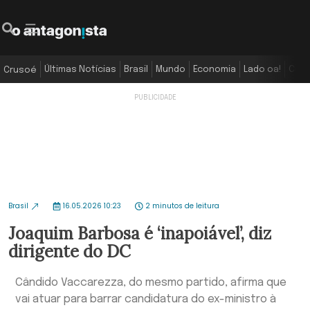
Últimas Notícias
Brasil
Mundo
Economia
Lado oa!
Colu
Crusoé
Brasil
16.05.2026 10:23
2 minutos de leitura
Joaquim Barbosa é ‘inapoiável’, diz
dirigente do DC
Cândido Vaccarezza, do mesmo partido, afirma que
vai atuar para barrar candidatura do ex-ministro à