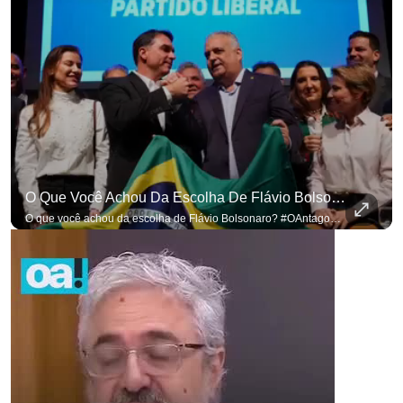
O Que Você Achou Da Escolha De Flávio Bolsonaro? #OAntagonista
O que você achou da escolha de Flávio Bolsonaro? #OAntagonista Se você busca informação com credibilidade, inscreva-se agora e ative o