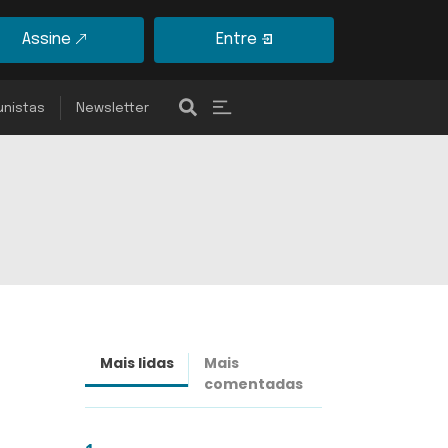
Assine
Entre
unistas
Newsletter
Mais lidas
Mais
Últimas
comentadas
notícias