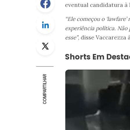
eventual candidatura à 
“Ele começou o ‘lawfare’
Linkedin
experiência política. Nã
esse”
, disse Vaccarezza 
Twitter
Shorts Em Dest
COMPARTILHAR