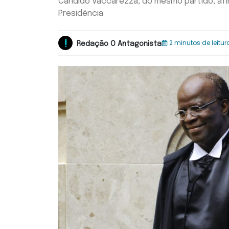
Cândido Vaccarezza, do mesmo partido, afir
Presidência
2 minutos de leitur
Redação O Antagonista