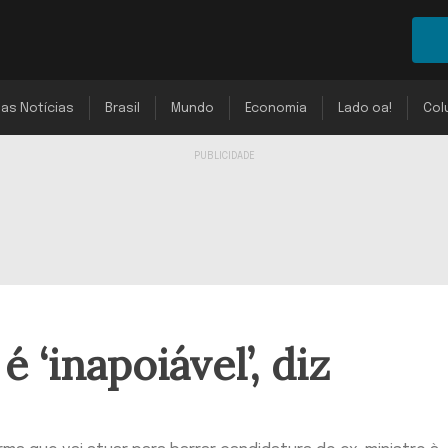
mas Notícias
Brasil
Mundo
Economia
Lado oa!
Col
 ‘inapoiável’, diz