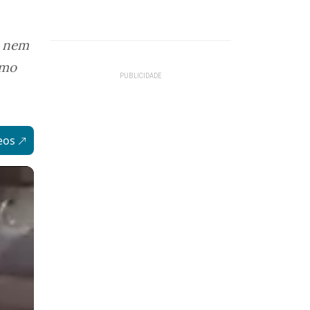
, nem
omo
eos