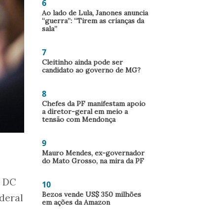
6
Ao lado de Lula, Janones anuncia
“guerra”: “Tirem as crianças da
sala”
7
Cleitinho ainda pode ser
candidato ao governo de MG?
8
Chefes da PF manifestam apoio
a diretor-geral em meio a
tensão com Mendonça
9
Mauro Mendes, ex-governador
do Mato Grosso, na mira da PF
o DC
10
Bezos vende US$ 350 milhões
deral
em ações da Amazon