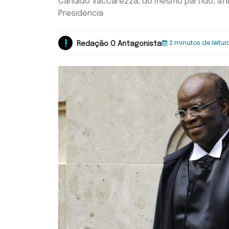
Cândido Vaccarezza, do mesmo partido, afir
Presidência
2 minutos de leitur
Redação O Antagonista