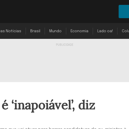
mas Notícias
Brasil
Mundo
Economia
Lado oa!
Col
 ‘inapoiável’, diz