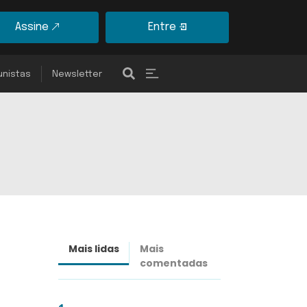
Assine
Entre
unistas
Newsletter
Mais lidas
Mais
Últimas
comentadas
notícias