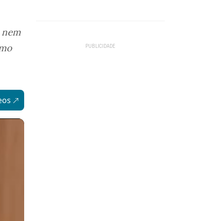
, nem
omo
eos