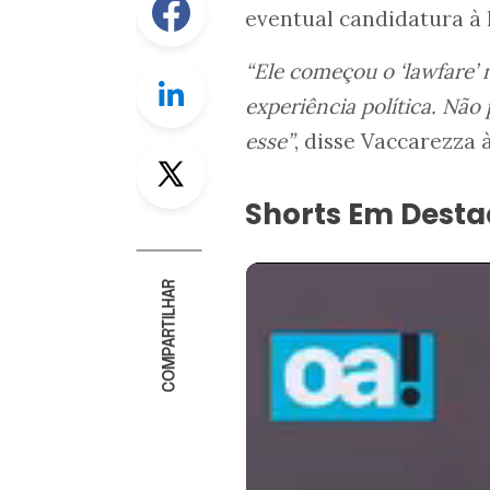
eventual candidatura à 
“Ele começou o ‘lawfare’
Linkedin
experiência política. Nã
esse”
, disse Vaccarezza 
Twitter
Shorts Em Dest
COMPARTILHAR