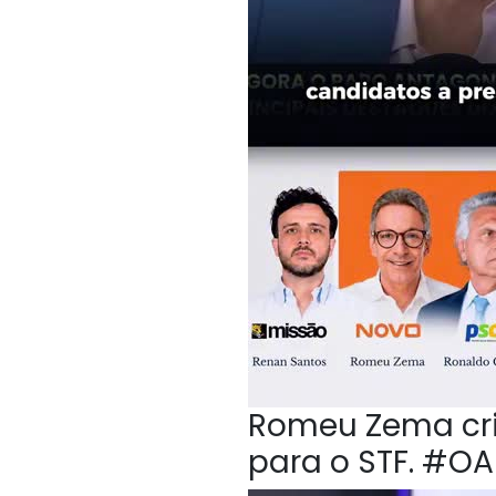
Romeu Zema crit
para o STF. #O