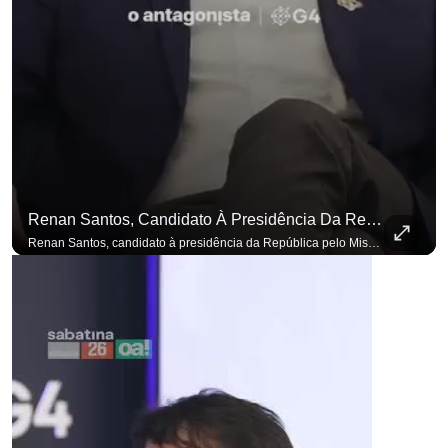
Renan Santos, Candidato À Presidência Da República Pelo Missão, Defende Aplicar Reformas Fiscais
Renan Santos, candidato à presidência da República pelo Missão, defende aplicar reformas fiscais impopulares para conter aumento incontrolado dos gastos e dívida pública, garantindo que essas medidas afetarão positivamente o ambiente econômico no Brasil. Se você busca informação com credibilidade, inscreva-se agora e ative o