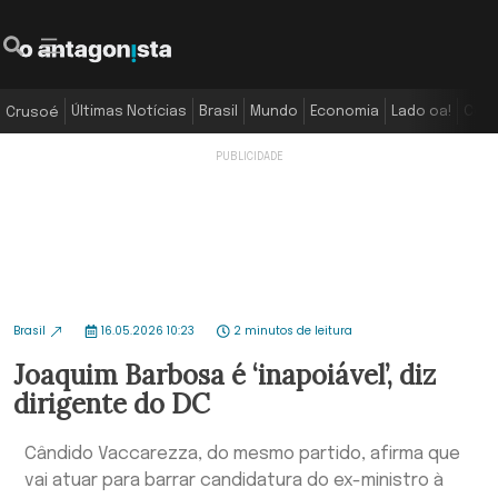
Últimas Notícias
Brasil
Mundo
Economia
Lado oa!
Colu
Crusoé
Brasil
16.05.2026 10:23
2 minutos de leitura
Joaquim Barbosa é ‘inapoiável’, diz
dirigente do DC
Cândido Vaccarezza, do mesmo partido, afirma que
vai atuar para barrar candidatura do ex-ministro à