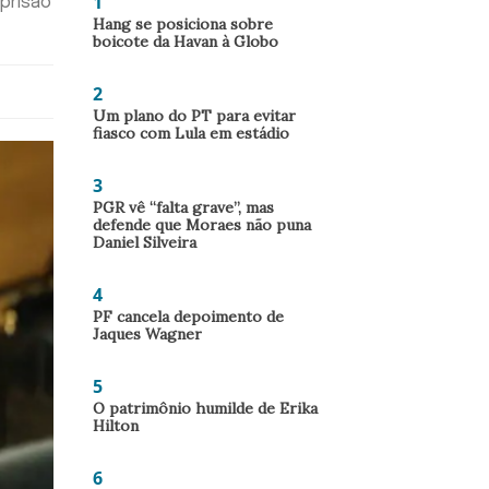
1
prisão
Hang se posiciona sobre
boicote da Havan à Globo
2
Um plano do PT para evitar
fiasco com Lula em estádio
3
PGR vê “falta grave”, mas
defende que Moraes não puna
Daniel Silveira
4
PF cancela depoimento de
Jaques Wagner
5
O patrimônio humilde de Erika
Hilton
6