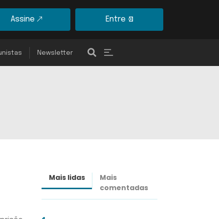
Assine
Entre
unistas
Newsletter
Mais lidas
Mais
Últimas
comentadas
notícias