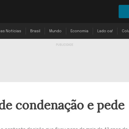
mas Notícias
Brasil
Mundo
Economia
Lado oa!
Col
 de condenação e pede