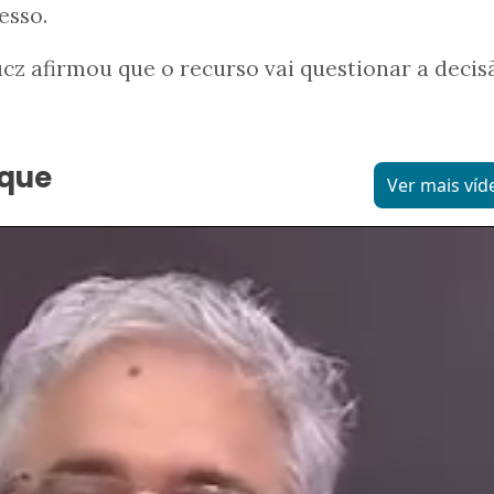
esso.
z afirmou que o recurso vai questionar a decis
aque
Ver mais víd