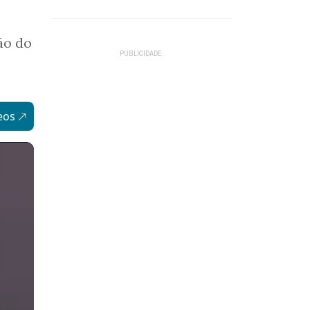
ão do
eos