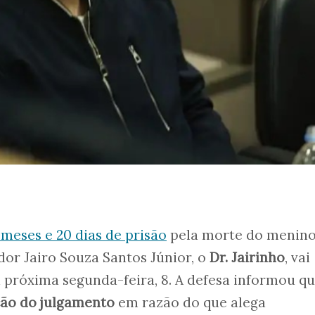
meses e 20 dias de prisão
pela morte do menin
dor Jairo Souza Santos Júnior, o
Dr. Jairinho
, vai
 próxima segunda-feira, 8. A defesa informou q
ção do julgamento
em razão do que alega