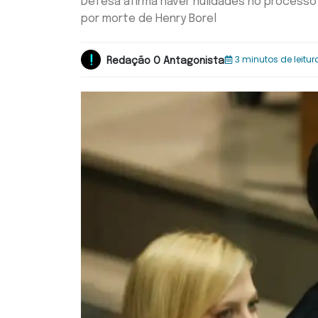
Defesa afirma haver nulidades no processo
por morte de Henry Borel
3 minutos de leitur
Redação O Antagonista