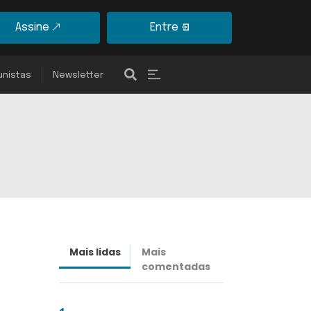
Assine
Entre
unistas
Newsletter
Mais lidas
Mais
Últimas
comentadas
notícias