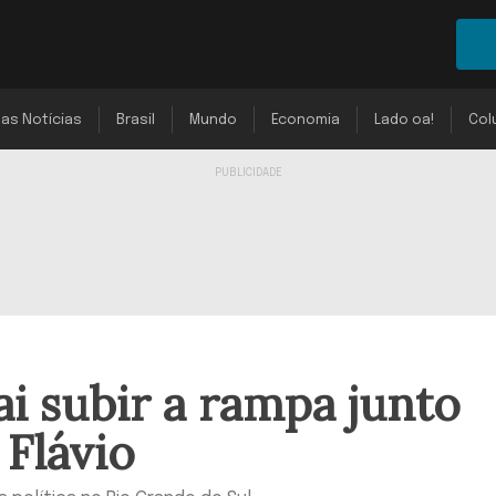
mas Notícias
Brasil
Mundo
Economia
Lado oa!
Col
ai subir a rampa junto
 Flávio