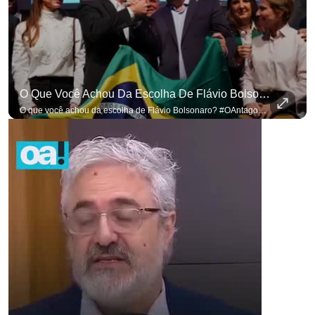
O Que Você Achou Da Escolha De Flávio Bolsonaro? #OAntagonista
O que você achou da escolha de Flávio Bolsonaro? #OAntagonista Se você busca informação com credibilidade, inscreva-se agora e ative o