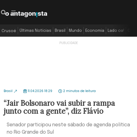
Últimas Notícias
Brasil
Mundo
Economia
Lado oa!
Colu
Crusoé
Brasil
11.04.2026 18:29
2 minutos de leitura
“Jair Bolsonaro vai subir a rampa
junto com a gente”, diz Flávio
Senador participou neste sábado de agenda política
no Rio Grande do Sul