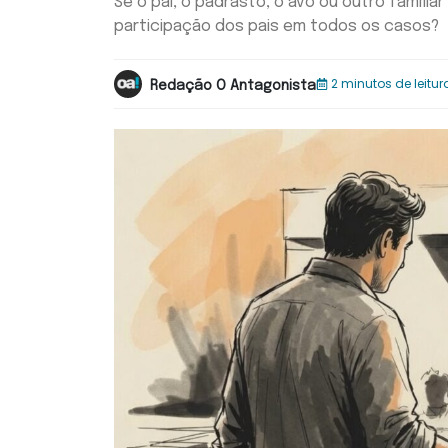
Se o pai, o padrasto, o avô ou outro familia
participação dos pais em todos os casos?
2 minutos de leitur
Redação O Antagonista