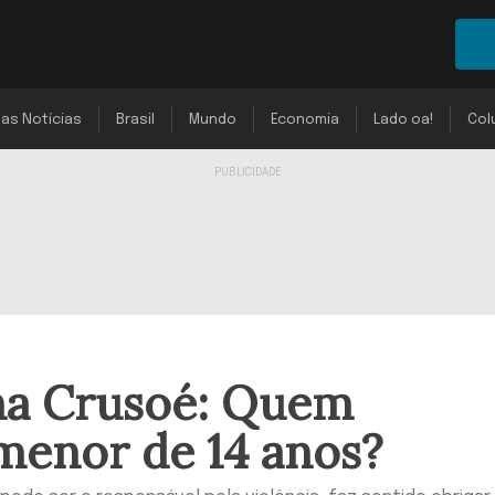
mas Notícias
Brasil
Mundo
Economia
Lado oa!
Col
 na Crusoé: Quem
menor de 14 anos?