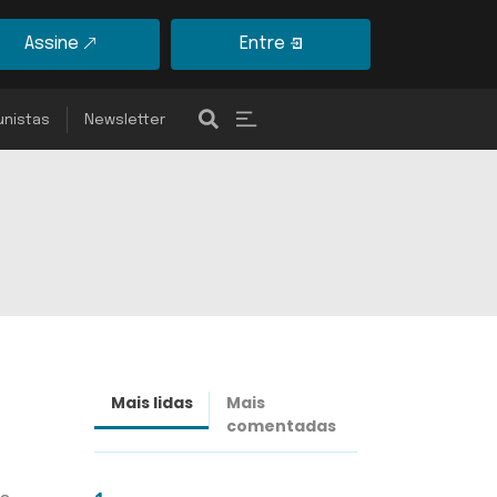
Assine
Entre
unistas
Newsletter
Mais lidas
Mais
Últimas
comentadas
notícias