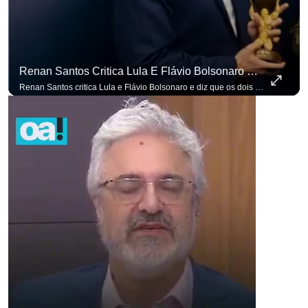
Renan Santos Critica Lula E Flávio Bolsonaro E Diz Que Os Dois São Lados Da Mesma Moeda.
Renan Santos critica Lula e Flávio Bolsonaro e diz que os dois são lados da mesma moeda. #OAntagonista Se você busca informação com credibilidade, inscreva-se agora e ative o