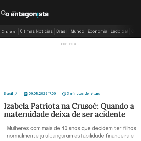
Últimas Notícias
Brasil
Mundo
Economia
Lado oa!
Colu
Crusoé
Brasil
09.05.2026 17:00
3 minutos de leitura
Izabela Patriota na Crusoé: Quando a
maternidade deixa de ser acidente
Mulheres com mais de 40 anos que decidem ter filhos
normalmente já alcançaram estabilidade financeira e