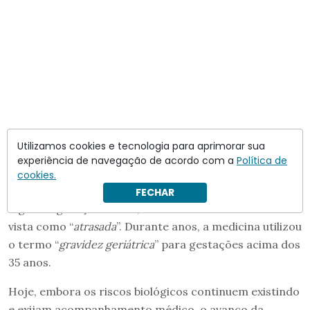
Utilizamos cookies e tecnologia para aprimorar sua
experiência de navegação de acordo com a
Política de
cookies.
FECHAR
Algumas gerações atrás, essa mesma mulher seria
vista como “
atrasada
”. Durante anos, a medicina utilizou
o termo “
gravidez geriátrica
” para gestações acima dos
35 anos.
Hoje, embora os riscos biológicos continuem existindo
e exijam acompanhamento médico, o avanço da