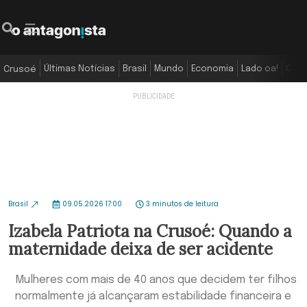
Últimas Notícias
Brasil
Mundo
Economia
Lado oa!
Colu
Crusoé
Brasil
09.05.2026 17:00
3 minutos de leitura
Izabela Patriota na Crusoé: Quando a
maternidade deixa de ser acidente
Mulheres com mais de 40 anos que decidem ter filhos
normalmente já alcançaram estabilidade financeira e