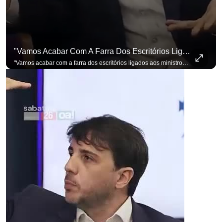
"Vamos Acabar Com A Farra Dos Escritórios Ligados Aos Ministros Do STF"
"Vamos acabar com a farra dos escritórios ligados aos ministros do STF". Essa foi a resposta de Renan Santos ao ser questionado sobre o Judiciário. Se você busca informação com credibilidade, inscreva-se agora e ative o