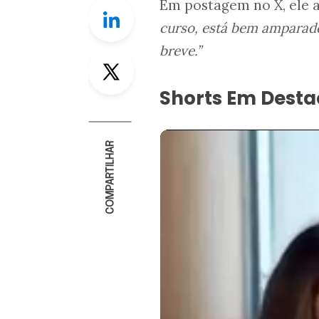
Em postagem no X, ele
Linkedin
curso, está bem amparado
breve.”
Twitter
Shorts Em Dest
COMPARTILHAR