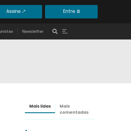
Assine
Entre
unistas
Newsletter
Mais lidas
Mais
Últimas
comentadas
notícias