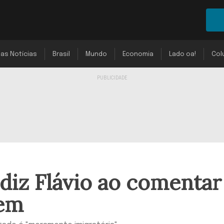
mas Notícias
Brasil
Mundo
Economia
Lado oa!
Col
, diz Flávio ao comentar
gem