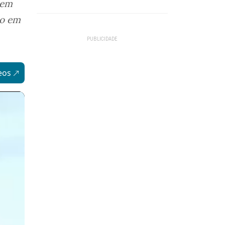
 em
do em
eos