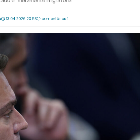
ado é "meramente imigratória"
a
13.04.2026 20:53
comentários 1