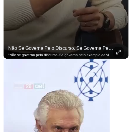
Não Se Governa Pelo Discurso. Se Governa Pelo Exemplo De Vida", Alfineta Ronaldo Caiado
para não perder nenhuma at
"Não se governa pelo discurso. Se governa pelo exemplo de vida", alfineta Ronaldo Caiado, respondendo a empresários na primeira Sabatina Presidencial com a pauta definida por quem constrói o país. Se você busca informação com credibilidade, inscreva-se agora e ative o