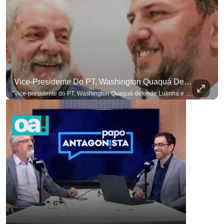
Vice-Presidente Do PT, Washington Quaquá Defende Lulinha E Diz Que Ele Vive Em Condições Precárias
Vice-presidente do PT, Washington Quaquá defende Lulinha e diz que ele vive em condições espartanas na Espanha. #OAntagonista Se você busca informação com credibilidade, inscreva-se agora e ative o