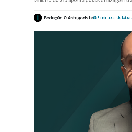
Ministro do STJ aponta possível lavagem tr
3 minutos de leitur
Redação O Antagonista