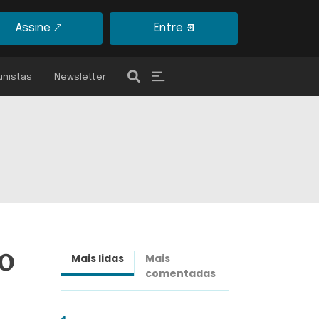
Assine
Entre
unistas
Newsletter
o
Mais lidas
Mais
Últimas
comentadas
notícias