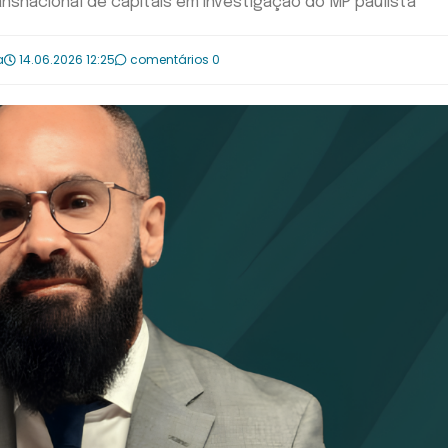
ansnacional de capitais em investigação do MP paulista
a
14.06.2026 12:25
comentários 0