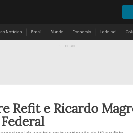
mas Notícias
Brasil
Mundo
Economia
Lado oa!
Col
re Refit e Ricardo Magr
a Federal