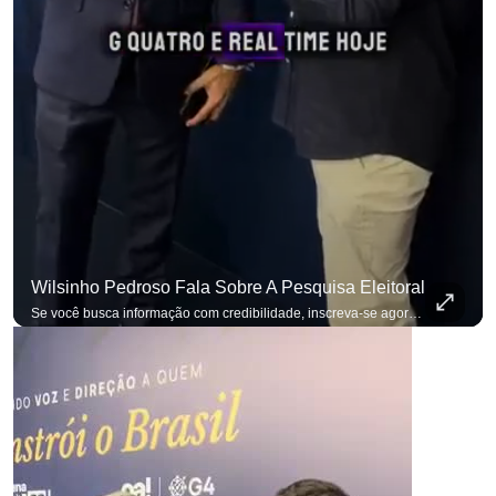
Wilsinho Pedroso Fala Sobre A Pesquisa Eleitoral
Se você busca informação com credibilidade, inscreva-se agora e ative o
p