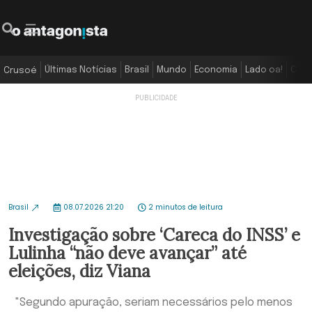
Últimas Notícias
Brasil
Mundo
Economia
Lado oa!
Colu
Crusoé
Brasil
08.07.2026 21:20
2 minutos de leitura
Investigação sobre ‘Careca do INSS’ e
Lulinha “não deve avançar” até
eleições, diz Viana
"Segundo apuração, seriam necessários pelo menos