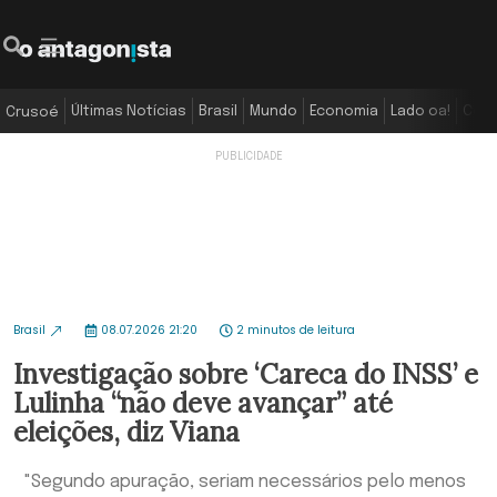
Últimas Notícias
Brasil
Mundo
Economia
Lado oa!
Colu
Crusoé
Brasil
08.07.2026 21:20
2 minutos de leitura
Investigação sobre ‘Careca do INSS’ e
Lulinha “não deve avançar” até
eleições, diz Viana
"Segundo apuração, seriam necessários pelo menos