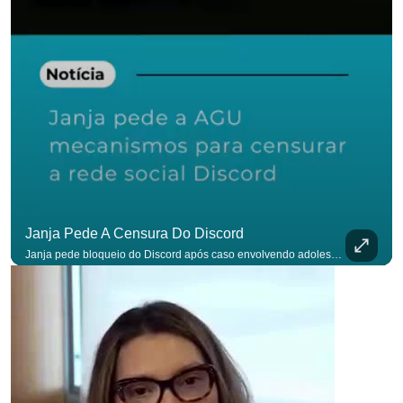
Janja Pede A Censura Do Discord
Janja pede bloqueio do Discord após caso envolvendo adolescente: “Precisamos tirar do ar”. #OAntagonista Se você busca informação com credibilidade, inscreva-se agora e ative o