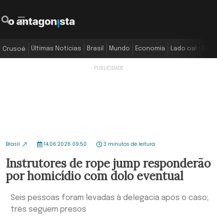
Últimas Notícias
Brasil
Mundo
Economia
Lado oa!
Colu
Crusoé
Brasil
14.06.2026 09:50
3 minutos de leitura
Instrutores de rope jump responderão
por homicídio com dolo eventual
Seis pessoas foram levadas à delegacia após o caso;
três seguem presos