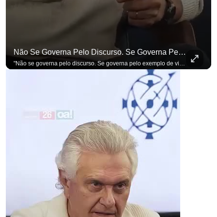
Não Se Governa Pelo Discurso. Se Governa Pelo Exemplo De Vida", Alfineta Ronaldo Caiado
"Não se governa pelo discurso. Se governa pelo exemplo de vida", alfineta Ronaldo Caiado, respondendo a empresários na primeira Sabatina Presidencial com a pauta definida por quem constrói o país. Se você busca informação com credibilidade, inscreva-se agora e ative o