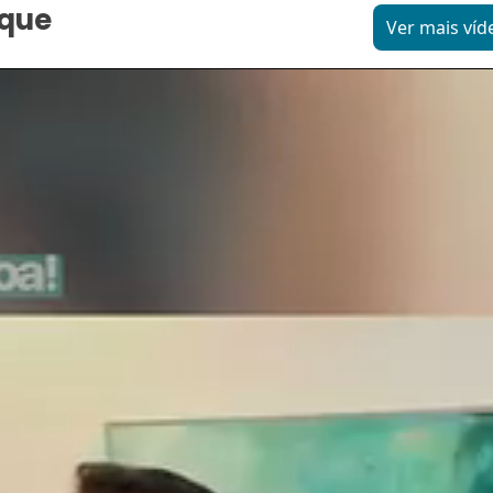
aque
Ver mais víd