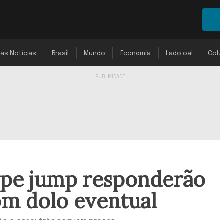
mas Notícias
Brasil
Mundo
Economia
Lado oa!
Col
rope jump responderão
om dolo eventual