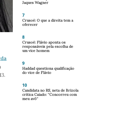
Jaques Wagner
7
Crusoé: O que a direita tem a
oferecer
8
Crusoé: Flávio aponta os
responsáveis pela escolha de
um vice homem
rda
9
a
Haddad questiona qualificação
do vice de Flávio
13.
10
Candidata no RS, neta de Brizola
critica Caiado: “Concorreu com
meu avô”