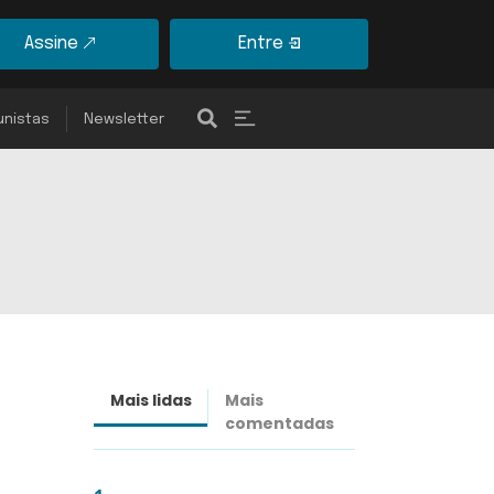
Assine
Entre
unistas
Newsletter
Mais lidas
Mais
Últimas
comentadas
notícias