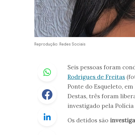
Reprodução: Redes Sociais
Whastapp
Seis pessoas foram cond
Rodrigues de Freitas
(fo
Ponte do Esqueleto, em L
Facebook
Destas, três foram libe
investigado pela Polícia 
Linkedin
Os detidos são
investig
Twitter